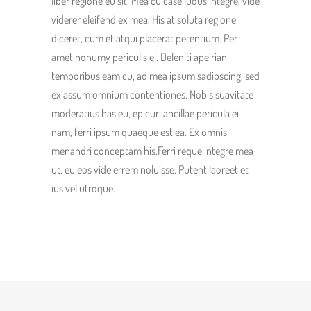
liber regione eu sit. Mea cu case ludus integre, vide
viderer eleifend ex mea. His at soluta regione
diceret, cum et atqui placerat petentium. Per
amet nonumy periculis ei. Deleniti apeirian
temporibus eam cu, ad mea ipsum sadipscing, sed
ex assum omnium contentiones. Nobis suavitate
moderatius has eu, epicuri ancillae pericula ei
nam, ferri ipsum quaeque est ea. Ex omnis
menandri conceptam his.Ferri reque integre mea
ut, eu eos vide errem noluisse. Putent laoreet et
ius vel utroque.