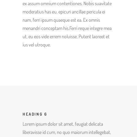
ex assum omnium contentiones. Nobis suavitate
moderatius has eu, epicuri ancillae pericula ei
nam, ferri ipsum quaeque est ea. Ex omnis
menandri conceptam his.Ferri reque integre mea
ut, eu eos vide errem noluisse. Putent laoreet et
ius vel utroque.
HEADING 6
Lorem ipsum dolor sit amet, feugiat delicata
liberavisse id cum, no quo maiorum intellegebat,