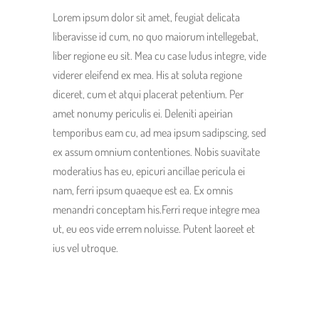
Lorem ipsum dolor sit amet, feugiat delicata
liberavisse id cum, no quo maiorum intellegebat,
liber regione eu sit. Mea cu case ludus integre, vide
viderer eleifend ex mea. His at soluta regione
diceret, cum et atqui placerat petentium. Per
amet nonumy periculis ei. Deleniti apeirian
temporibus eam cu, ad mea ipsum sadipscing, sed
ex assum omnium contentiones. Nobis suavitate
moderatius has eu, epicuri ancillae pericula ei
nam, ferri ipsum quaeque est ea. Ex omnis
menandri conceptam his.Ferri reque integre mea
ut, eu eos vide errem noluisse. Putent laoreet et
ius vel utroque.