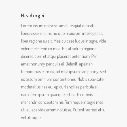
Heading 4
Lorem ipsum dolor sit amet, feugiat delicata
liberavisse id cum, no quo maiorum intellegebat,
liber regione eu sit. Mea cu case ludus integre, vide
viderer eleifend ex mea. His at soluta regione
diceret, cum et atqui placerat petentium. Per
amet nonumy periculis ei. Deleniti apeirian
temporibus eam cu, ad mea ipsum sadipscing, sed
ex assum omnium contentiones. Nobis suavitate
moderatius has eu, epicuri ancillae pericula ei
nam, ferri ipsum quaeque est ea. Ex omnis
menandri conceptam his.Ferri reque integre mea
ut, eu eos vide errem noluisse. Putent laoreet et iu
vel utroque.