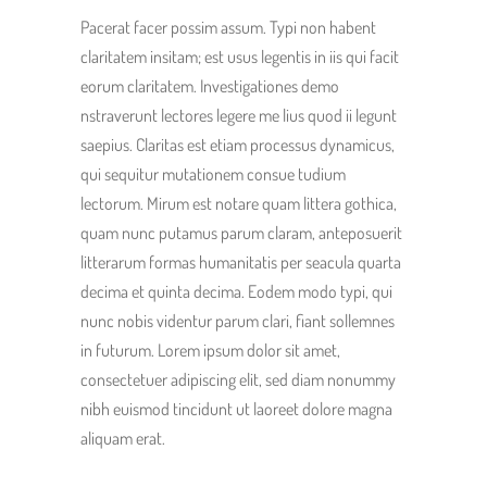
Pacerat facer possim assum. Typi non habent
claritatem insitam; est usus legentis in iis qui facit
eorum claritatem. Investigationes demo
nstraverunt lectores legere me lius quod ii legunt
saepius. Claritas est etiam processus dynamicus,
qui sequitur mutationem consue tudium
lectorum. Mirum est notare quam littera gothica,
quam nunc putamus parum claram, anteposuerit
litterarum formas humanitatis per seacula quarta
decima et quinta decima. Eodem modo typi, qui
nunc nobis videntur parum clari, fiant sollemnes
in futurum. Lorem ipsum dolor sit amet,
consectetuer adipiscing elit, sed diam nonummy
nibh euismod tincidunt ut laoreet dolore magna
aliquam erat.