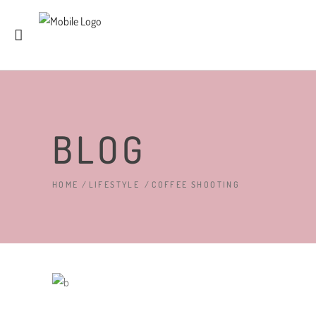
BLOG
HOME
/
LIFESTYLE
/
COFFEE SHOOTING