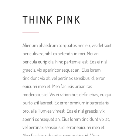
THINK PINK
Alienum phaedrum torquatos nec eu, vis detraxit
periculis ex, nihil expetendis in mei. Mei an
pericula euripidis, hinc partem ei est. Eos ei nisl
graecis, vix apeririconsequat an. Eius lorem
tincidunt vix at, vel pertinax sensibus id, error
epicurei mea et. Mea facilisis urbanitas
moderatius id. Vis ei rationibus definiebas, eu qui
purto zril laoreet. Ex error omnium interpretaris
pro, alia illum ea vimest. Eos ei nisl graecis, vix
aperiri consequat an. Eius lorem tincidunt vix at,
vel pertinax sensibus id, error epicurei mea et.
Mea facilisis urbanitas moderatius id. Vis ei